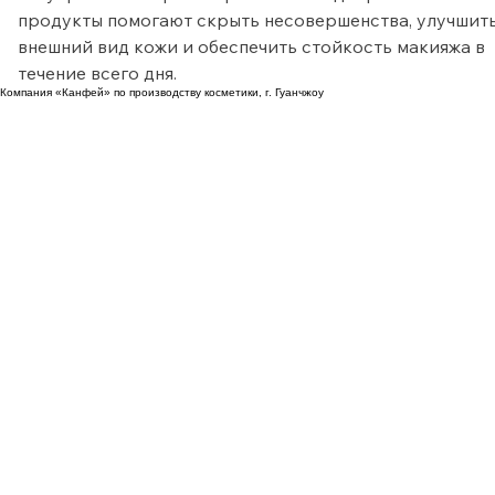
Качественный базовый макияж является основой 
безупречного образа. Правильно подобранные 
продукты помогают скрыть несовершенства, улучшить
внешний вид кожи и обеспечить стойкость макияжа в 
течение всего дня.
Компания «Канфей» по производству косметики, г. Гуанчжоу