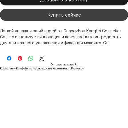
Добавить в корзину
Купить сейчас
Легкий увлажняющий спрей от Guangzhou Kangfei Cosmetics 
Co., Ltd.использует инновации и качественные ингредиенты 
для длительного увлажнения и фиксации макияжа. Он 
поддерживает свежесть и сияние кожи весь день, 
соответствуя строгим стандартам GMPC и ISO. В 
сотрудничестве с XI FEI SHI, мировым экспертом в 
Оптовые заказы
антивозрастном уходе, мы гарантируем высокое качество и 
Компания «Канфей» по производству косметики, г. Гуанчжоу
доставку по всему миру. С нашим спреем вы получаете 
профессиональный уход и безупречный вид каждый день.