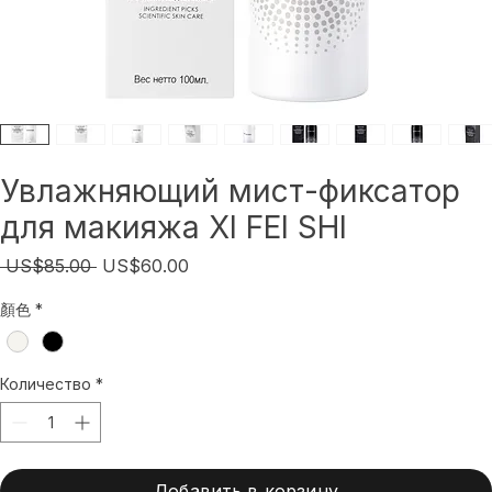
Увлажняющий мист-фиксатор
для макияжа XI FEI SHI
Обычная
Спеццена
 US$85.00 
US$60.00
цена
顏色
*
Количество
*