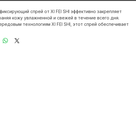
Купить сейчас
 фиксирующий спрей от XI FEI SHI эффективно закрепляет 
раняя кожу увлажненной и свежей в течение всего дня. 
ередовым технологиям XI FEI SHI, этот спрей обеспечивает 
е и стойкое покрытие. Соответствует стандартам GMPC и 
лает его подходящим для профессиональных визажистов и 
спользования. Его превосходные антивозрастные и 
 свойства помогают поддерживать здоровье кожи и 
тарение. XI FEI SHI осуществляет доставку по всему миру, 
 свою позицию глобального партнера в сфере ухода за 