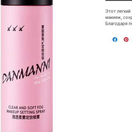
Этот легкий
макияж, сох
Благодаря п
естественно
ISO, что де
домашнего и
осветляющие
замедлять с
подчеркивая
кожей.