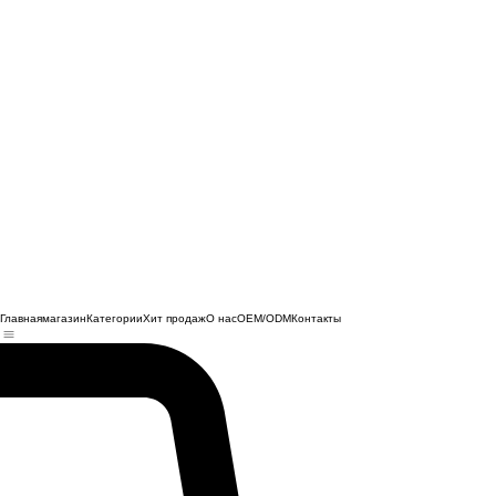
Главная
магазин
Категории
Хит продаж
О нас
OEM/ODM
Контакты