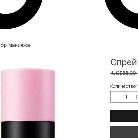
тор макияжа
Спрей
 US$85.00 
Количество