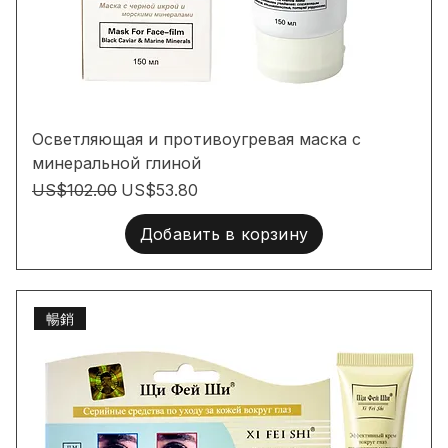
Осветляющая и противоугревая маска с
минеральной глиной
Обычная цена
Цена со скидкой
US$102.00
US$53.80
Добавить в корзину
暢銷