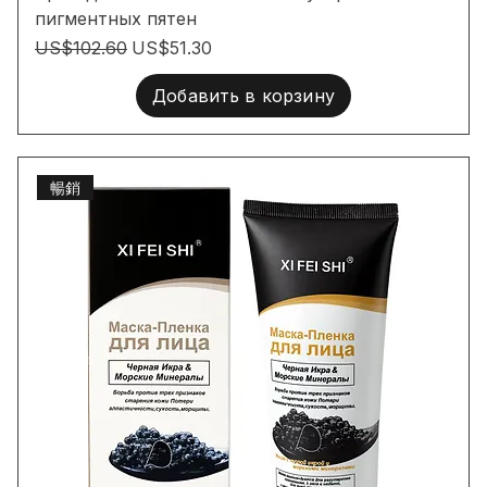
Крем для отбеливания кожи и устранения
пигментных пятен
Обычная цена
Цена со скидкой
US$102.60
US$51.30
Добавить в корзину
暢銷