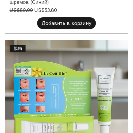
Многофункциональный крем против акне и
шрамов (Синий)
Обычная цена
Цена со скидкой
US$80.00
US$53.80
Добавить в корзину
暢銷