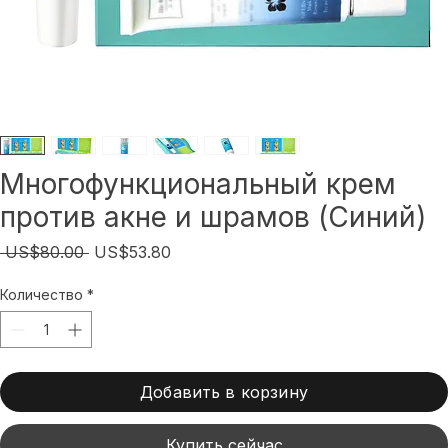
Многофункциональный крем
против акне и шрамов (Синий)
Обычная
Спеццена
 US$80.00 
US$53.80
цена
Количество
*
Добавить в корзину