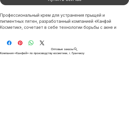
Купить сейчас
Профессиональный крем для устранения прыщей и 
пигментных пятен, разработанный компанией «Канфэй 
Косметик», сочетает в себе технологии борьбы с акне и 
осветления пигментных пятен, помогая коже восстановиться. 
Содержит натуральные ингредиенты, действует мягко и не 
вызывает раздражения. Компания «XI FEI SHI» 
Оптовые заказы
специализируется на производстве высококачественных 
Компания «Канфей» по производству косметики, г. Гуанчжоу
средств по уходу за кожей. Этот крем мягко 
восстанавливает кожу, пораженную акне, осветляет 
пигментные пятна и придает коже сияние, подходя для 
пользователей по всему миру.