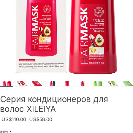
Серия кондиционеров для
волос XILEIYA
Обычная
Спеццена
 US$110.00 
US$58.00
цена