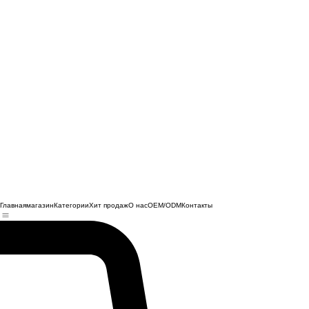
Главная
магазин
Категории
Хит продаж
О нас
OEM/ODM
Контакты