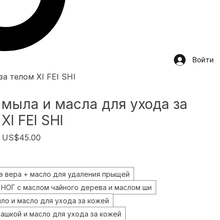
Войти
а телом XI FEI SHI
 мыла и масла для ухода за
XI FEI SHI
Обычная
Спеццена
US$45.00
цена
э вера + масло для удаления прыщей
ОГ с маслом чайного дерева и маслом ши