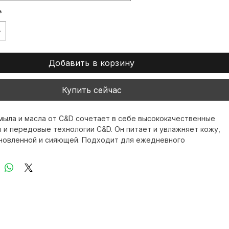
ло и масло для ухода за кожей
ашкой и масло для ухода за кожей
*
Добавить в корзину
Купить сейчас
мыла и масла от C&D сочетает в себе высококачественные 
 и передовые технологии C&D. Он питает и увлажняет кожу, 
новленной и сияющей. Подходит для ежедневного 
ия, очищает кожу и восстанавливает ее водно-жировой 
тавка по всему миру гарантирует, что вы сможете 
я первоклассным уходом, где бы вы ни находились, доверяя 
 антивозрастному и осветляющему уходу.