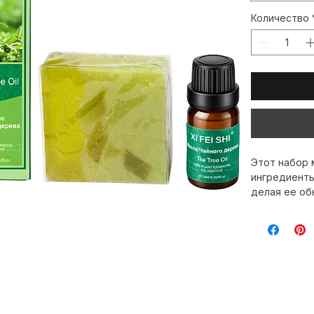
Розовое мы
Мыло с ром
Количество
Этот набор 
ингредиенты
делая ее об
использован
баланс. Дос
наслаждатьс
экспертному