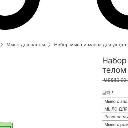
Мыло для ванны
Набор мыла и масла для ухода з
Набор
телом 
 US$60.00 
型號
*
Мыло с ало
МЫЛО ДЛЯ Н