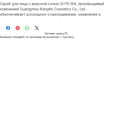
Скраб для лица с морской солью XI FEI SHI, производимый 
компанией Guangzhou Kangfei Cosmetics Co., Ltd., 
обеспечивает роскошное отшелушивание, оживление и 
осветление кожи. Этот проверенный производитель 
косметической продукции сочетает в себе натуральную 
морскую соль и питательные ингредиенты для бережного 
Оптовые заказы
удаления омертвевших клеток кожи и омолаживающего 
Компания «Канфей» по производству косметики, г. Гуанчжоу
эффекта. Производится в соответствии со строгими 
стандартами GMPC и ISO, что гарантирует безопасный и 
эффективный уход за кожей. Ощутите передовые 
омолаживающие и осветляющие свойства с XI FEI SHI.