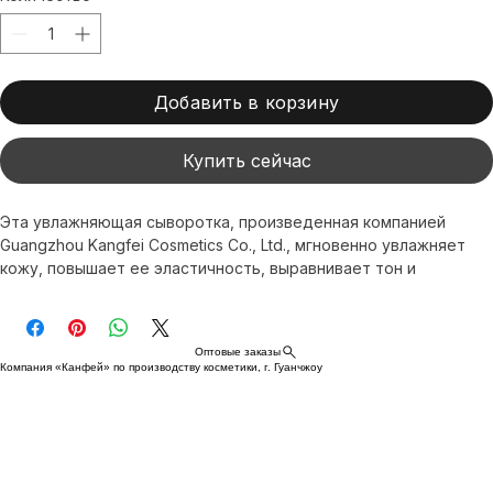
Количество
*
Добавить в корзину
Купить сейчас
Эта увлажняющая сыворотка, произведенная компанией 
Guangzhou Kangfei Cosmetics Co., Ltd., мгновенно увлажняет 
кожу, повышает ее эластичность, выравнивает тон и 
сохраняет молодость. Почувствуйте увлажняющий уход, 
обеспечиваемый этой сывороткой, созданной вашим 
надежным партнером в области ухода за кожей.
Оптовые заказы
Компания «Канфей» по производству косметики, г. Гуанчжоу