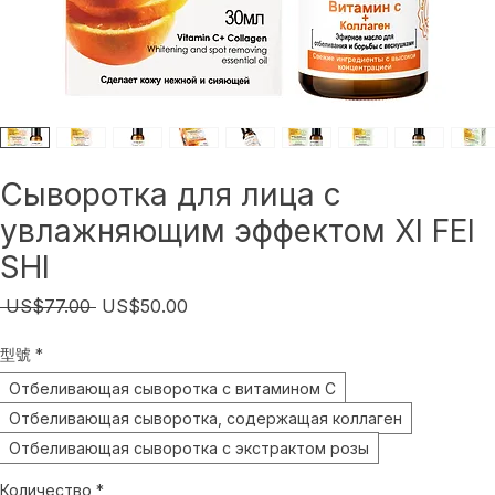
Сыворотка для лица с
увлажняющим эффектом XI FEI
SHI
Обычная
Спеццена
 US$77.00 
US$50.00
цена
型號
*
Отбеливающая сыворотка с витамином С
Отбеливающая сыворотка, содержащая коллаген
Отбеливающая сыворотка с экстрактом розы