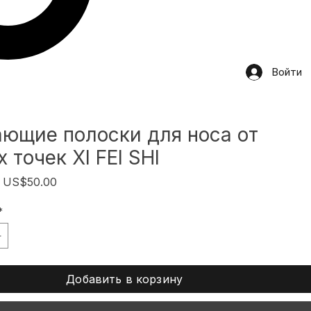
Войти
ющие полоски для носа от
 точек XI FEI SHI
Обычная
Спеццена
US$50.00
цена
*
Добавить в корзину