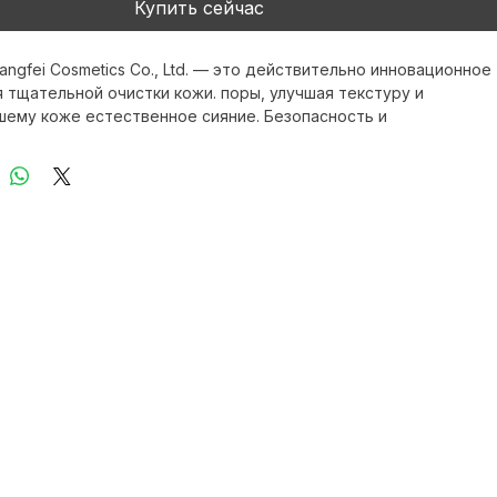
Купить сейчас
ngfei Cosmetics Co., Ltd. — это действительно инновационное 
 тщательной очистки кожи. поры, улучшая текстуру и 
шему коже естественное сияние. Безопасность и 
ть продукта. и профессионального ухода за кожей, которые 
 использовать в домашних условиях или применять в 
их кабинетах. Мы предлагаем доставку по всему миру, что 
м наслаждаться качественным уходом за кожей независимо 
естоположения.