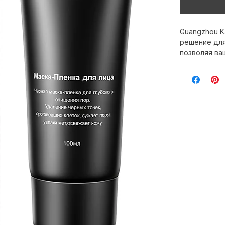
Guangzhou Ka
решение для
позволяя ва
эффективнос
можно легко
косметическ
позволит ва
от вашего м