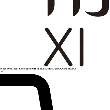
Главная
магазин
Категории
Хит продаж
О нас
OEM/ODM
Контакты