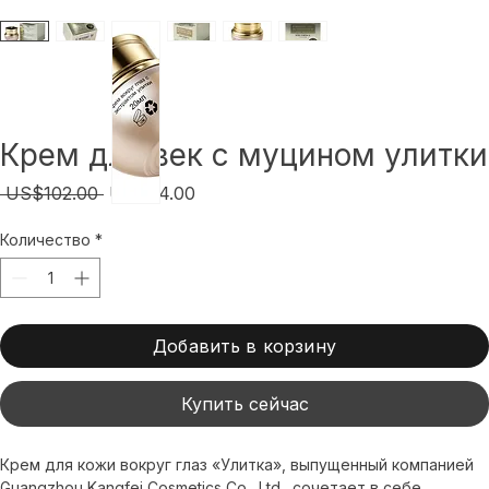
Крем для век с муцином улитки
Обычная
Спеццена
 US$102.00 
US$84.00
цена
Количество
*
Добавить в корзину
Купить сейчас
Крем для кожи вокруг глаз «Улитка», выпущенный компанией 