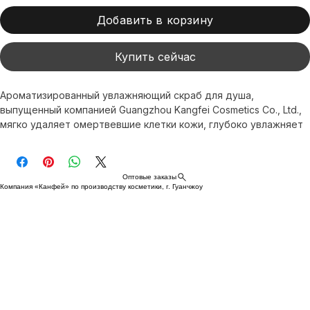
Добавить в корзину
Купить сейчас
Ароматизированный увлажняющий скраб для душа, 
выпущенный компанией Guangzhou Kangfei Cosmetics Co., Ltd., 
мягко удаляет омертвевшие клетки кожи, глубоко увлажняет 
кожу, делая её нежной и сияющей. Этот продукт разработан 
с использованием передовой технологии XI FEI SHI, обладает 
антивозрастным действием и способствует осветлению 
Оптовые заказы
цвета лица, а также прошел сертификацию GMPC и ISO. При 
Компания «Канфей» по производству косметики, г. Гуанчжоу
каждом использовании свежий аромат дарит ощущение 
свежести и комфорта, одновременно поддерживая баланс и 
здоровье кожи. Этот скраб идеально подходит для 
ежедневного использования и соответствует высоким 
стандартам мирового рынка косметики. Развитая 
международная сеть доставки позволяет доставлять его 
клиентам по всему миру.