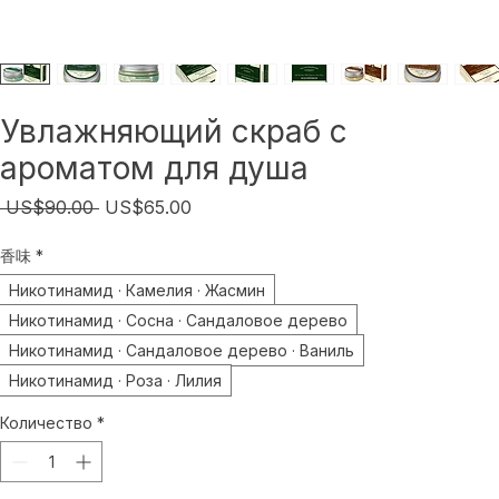
Увлажняющий скраб с
ароматом для душа
Обычная
Спеццена
 US$90.00 
US$65.00
цена
香味
*
Никотинамид · Камелия · Жасмин
Никотинамид · Сосна · Сандаловое дерево
Никотинамид · Сандаловое дерево · Ваниль
Никотинамид · Роза · Лилия
Количество
*