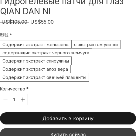
Гидрогелевые патчи для глаз
QIAN DAN NI
Обычная
Спеццена
 US$105.00 
US$55.00
цена
型號
*
Содержит экстракт женьшеня.
с экстрактом улитки
содержащие экстракт черного жемчуга
Содержит экстракт спирулины
Содержит экстракт алоэ вера
Содержит экстракт овечьей плаценты
Количество
*
Добавить в корзину