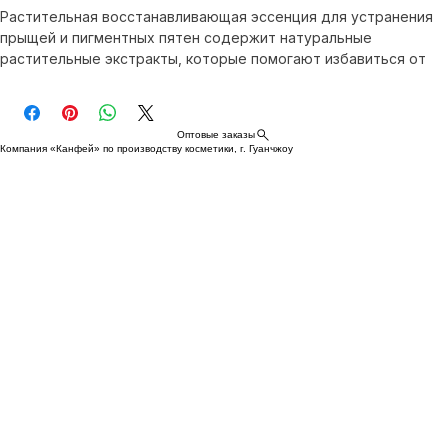
Растительная восстанавливающая эссенция для устранения 
прыщей и пигментных пятен содержит натуральные 
растительные экстракты, которые помогают избавиться от 
прыщей и осветлить пигментные пятна. Произведена 
компанией Guangzhou Kangfei Cosmetics Co., Ltd. Средство 
обладает мягким, нераздражающим действием, 
Оптовые заказы
способствует восстановлению кожи и возвращает ей 
Компания «Канфей» по производству косметики, г. Гуанчжоу
здоровый блеск. Подходит для потребителей, стремящихся 
к омоложению и осветлению кожи.