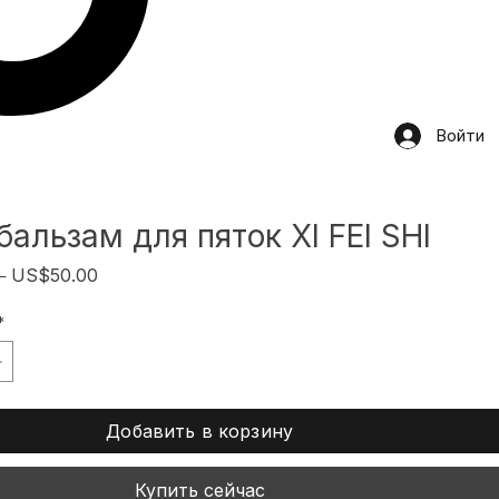
Войти
альзам для пяток XI FEI SHI
Обычная
Спеццена
 
US$50.00
цена
*
Добавить в корзину