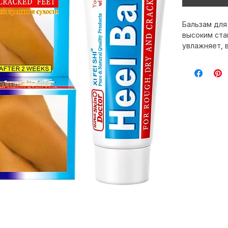
Бальзам для 
высоким ста
увлажняет, 
Разработан э
Наша компан
мировому оп
косметике.