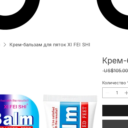
и
Крем-бальзам для пяток XI FEI SHI
Крем-б
 US$105.00
Количество