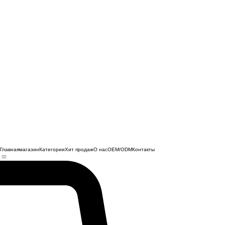
Главная
магазин
Категории
Хит продаж
О нас
OEM/ODM
Контакты