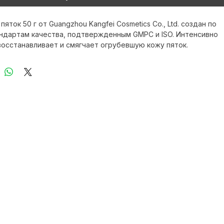
Купить сейчас
пяток 50 г от Guangzhou Kangfei Cosmetics Co., Ltd. создан по 
ндартам качества, подтвержденным GMPC и ISO. Интенсивно 
восстанавливает и смягчает огрубевшую кожу пяток. 
кспертами XI FEI SHI для тех, кто ценит эффективный уход. 
ия гарантирует надежность и безопасность. Благодаря 
ыту и инновациям, этот бальзам незаменим в ежедневной 