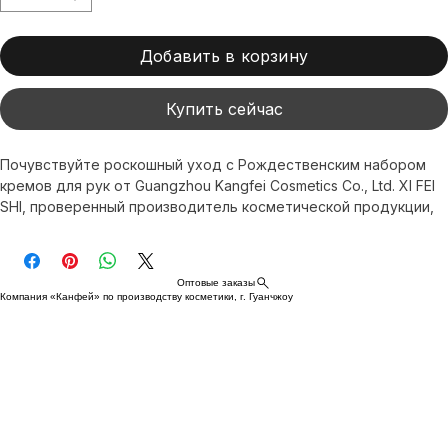
Добавить в корзину
Купить сейчас
Почувствуйте роскошный уход с Рождественским набором 
кремов для рук от Guangzhou Kangfei Cosmetics Co., Ltd. XI FEI 
SHI, проверенный производитель косметической продукции, 
использует передовые технологии омоложения и осветления 
кожи с высококачественными ингредиентами. Этот набор 
глубоко увлажняет и восстанавливает кожу рук в 
Оптовые заказы
соответствии со стандартами GMPC и ISO. Доставка по всему 
Компания «Канфей» по производству косметики, г. Гуанчжоу
миру. Поднимите уход за руками на новый уровень, следуя 
высочайшим профессиональным стандартам красоты.