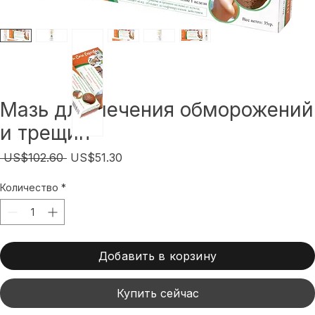
Мазь для лечения обморожений
и трещин
Обычная
Спеццена
 US$102.60 
US$51.30
цена
Количество
*
Добавить в корзину