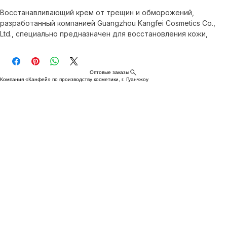
Купить сейчас
Восстанавливающий крем от трещин и обморожений, 
разработанный компанией Guangzhou Kangfei Cosmetics Co., 
Ltd., специально предназначен для восстановления кожи, 
подверженной трещинам и обморожениям, быстро снимает 
дискомфорт и способствует заживлению. Его нежная формула 
подходит для ежедневного использования на любом типе 
Оптовые заказы
кожи и поможет вам обрести нежность и сияние как в 
Компания «Канфей» по производству косметики, г. Гуанчжоу
суровую зиму, так и в засушливый сезон.