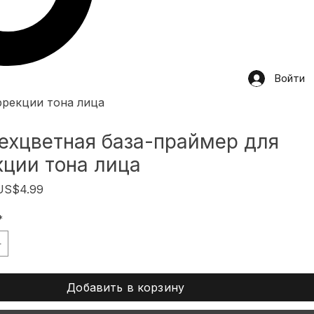
Войти
ррекции тона лица
ехцветная база-праймер для
кции тона лица
бычная
Спеццена
US$4.99
ена
*