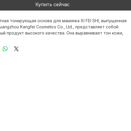
Добавить в корзину
Купить сейчас
ная тонирующая основа для макияжа XI FEI SHI, выпущенная 
angzhou Kangfei Cosmetics Co., Ltd., представляет собой 
ый продукт высокого качества. Она выравнивает тон кожи, 
окраснения и темные круги под глазами, создавая идеальную 
макияжа. Формула средства отличается легкой текстурой, 
т длительную стойкость макияжа и одновременно заботится 
кожи. Продукт прошел сертификацию по стандартам GMPC и 
дит для потребителей, которые ценят качество и 
ь. Благодаря глобальной службе доставки его могут легко 
как профессионалы, так и обычные потребители.