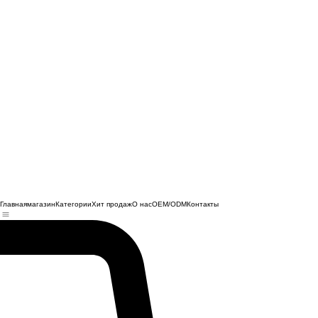
Главная
магазин
Категории
Хит продаж
О нас
OEM/ODM
Контакты