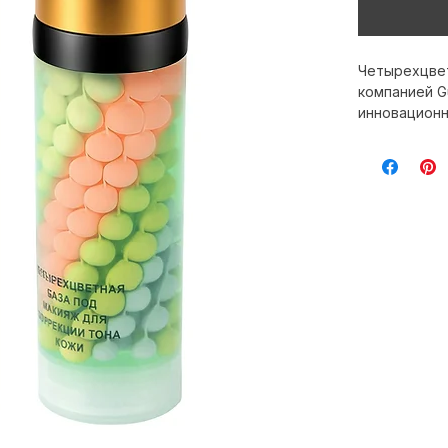
Четырехцвет
компанией Gu
инновационн
маскирует п
основу для 
обеспечивае
о здоровье 
ISO и подхо
безопасност
приобрести 