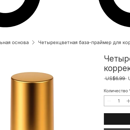
ьная основа
Четырехцветная база-праймер для ко
Четыр
корре
О
 US$6.99 
ц
Количество