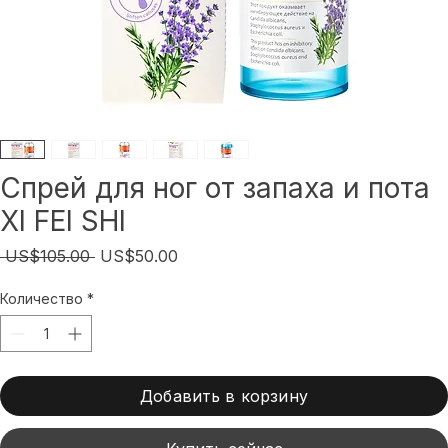
Спрей для ног от запаха и пота
XI FEI SHI
Обычная
Спеццена
 US$105.00 
US$50.00
цена
Количество
*
Добавить в корзину