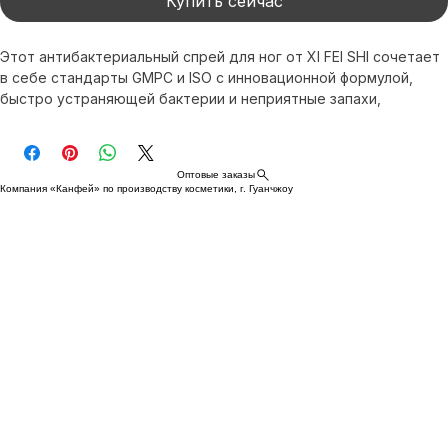
Купить сейчас
Этот антибактериальный спрей для ног от XI FEI SHI сочетает 
в себе стандарты GMPC и ISO с инновационной формулой, 
быстро устраняющей бактерии и неприятные запахи, 
обеспечивая комфорт и свежесть в течение всего дня. 
Разработанный экспертами XI FEI SHI, он является идеальным 
выбором для ухода за кожей и поддержания хорошего 
Оптовые заказы
самочувствия. Международная доставка еще раз 
Компания «Канфей» по производству косметики, г. Гуанчжоу
подтверждает репутацию компании как надежного партнера 
в сфере косметики. Наслаждайтесь нашим спреем!