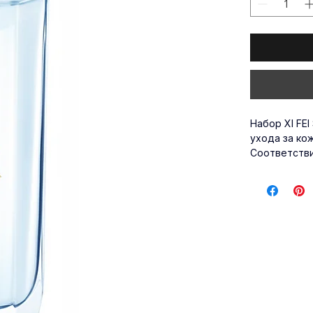
Количество
Набор XI FEI
ухода за ко
Соответстви
безопасност
формулу, кот
ваш надежны
всему миру.
профессиона