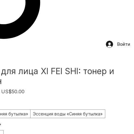
Войти
для лица XI FEI SHI: тонер и
н
Обычная
Спеццена
US$50.00
цена
няя бутылка»
Эссенция воды «Синяя бутылка»