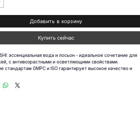
*
Добавить в корзину
Купить сейчас
 SHI: эссенциальная вода и лосьон - идеальное сочетание для 
жей, с антивозрастными и осветляющими свойствами. 
е стандартам GMPC и ISO гарантирует высокое качество и 
ь. 
Guangzhou Kangfei Cosmetics Co., Ltd.
предлагает эту 
орая увлажняет и восстанавливает блеск кожи. XI FEI SHI - 
й партнер в создании высококлассного ухода, доступного по 
 Позвольте вашему бизнесу выделиться с помощью 
льного решения для ухода за кожей.