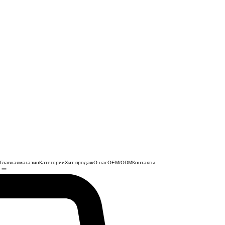
Главная
магазин
Категории
Хит продаж
О нас
OEM/ODM
Контакты