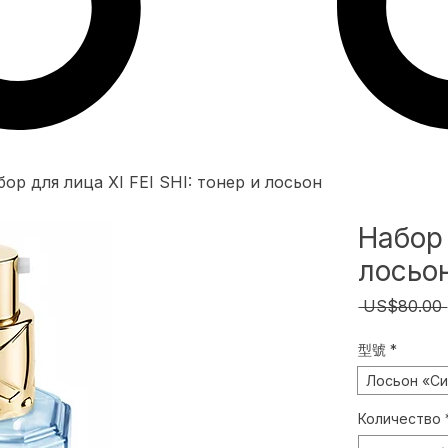
бор для лица XI FEI SHI: тонер и лосьон
Набор 
лосьо
 US$80.00 
型號
*
Лосьон «Си