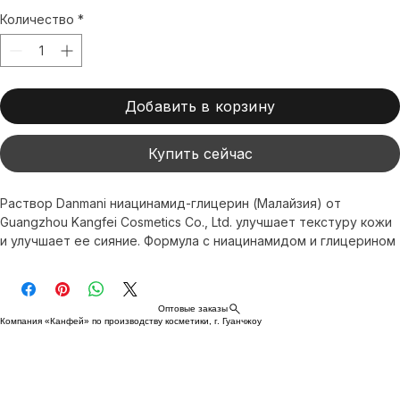
US$9.90
Количество
*
Добавить в корзину
Купить сейчас
Раствор Danmani ниацинамид-глицерин (Малайзия) от 
Guangzhou Kangfei Cosmetics Co., Ltd. улучшает текстуру кожи 
и улучшает ее сияние. Формула с ниацинамидом и глицерином 
увлажняет и разглаживает морщины с антивозрастным 
эффектом. Воплощая ценность XI FEI SHI в уходе за кожей, 
продукция сертифицирована по стандартам GMPC и ISO. 
Оптовые заказы
использования и доступны для международных поставок.
Компания «Канфей» по производству косметики, г. Гуанчжоу