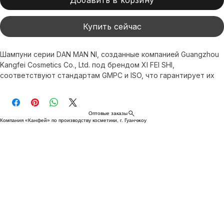
Добавить в корзину
Купить сейчас
Шампуни серии DAN MAN NI, созданные компанией Guangzhou 
Kangfei Cosmetics Co., Ltd. под брендом XI FEI SHI, 
соответствуют стандартам GMPC и ISO, что гарантирует их 
безопасность и эффективность. Эти шампуни обеспечивают 
глубокое очищение и укрепляют волосы, придавая им 
здоровый блеск. Их формула поддерживает баланс кожи 
Оптовые заказы
головы, что делает их идеальным выбором для 
Компания «Канфей» по производству косметики, г. Гуанчжоу
качественного ухода за волосами. Являясь вашим глобальным 
партнером в сфере высококачественной косметики, мы 
предлагаем услуги по доставке по всему миру, 
демонстрируя нашу приверженность инновациям и 
результативности. Выбирая DAN MAN N, вы выбираете 
профессиональный уход, направленный на восстановление 
молодости и сияния.