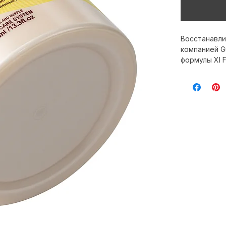
Восстанавли
компанией Gu
формулы XI 
волос. Данн
блеск. Маск
поврежденны
подходит дл
экспертами.
стандарты и