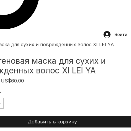
Войти
аска для сухих и поврежденных волос XI LEI YA
геновая маска для сухих и
денных волос XI LEI YA
Обычная
Спеццена
US$60.00
цена
*