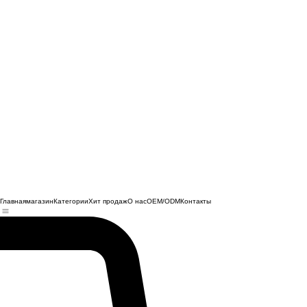
Главная
магазин
Категории
Хит продаж
О нас
OEM/ODM
Контакты