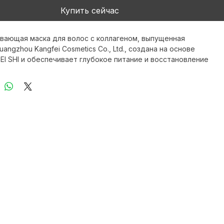
Добавить в корзину
Купить сейчас
вающая маска для волос с коллагеном, выпущенная 
angzhou Kangfei Cosmetics Co., Ltd., создана на основе 
FEI SHI и обеспечивает глубокое питание и восстановление 
ый продукт укрепляет волосы, возвращая им эластичность и 
а соответствует стандартам GMPC и ISO, восстанавливает 
е волосы и обеспечивает длительный эффект. Она идеально 
я тех, кто ценит высококачественный уход, подтвержденный 
 Мы гордимся тем, что соблюдаем международные 
 предлагаем доставку по всему миру.