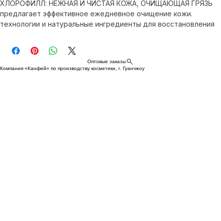
ХЛОРОФИЛЛ: НЕЖНАЯ И ЧИСТАЯ КОЖА, ОЧИЩАЮЩАЯ ГРЯЗЬ 
предлагает эффективное ежедневное очищение кожи. 
технологии и натуральные ингредиенты для восстановления 
здоровья кожи. загрязнений, соответствуя высоким 
стандартам XI FEI SHI. Сертифицировано GMPC и ISO для 
безопасности каждого типа кожи. очищением с ХЛОРОФИЛЛ, 
Оптовые заказы
поддерживая красоту и свежесть.
Компания «Канфей» по производству косметики, г. Гуанчжоу