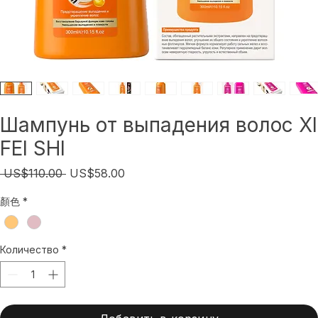
Шампунь от выпадения волос XI
FEI SHI
Обычная
Спеццена
 US$110.00 
US$58.00
цена
顏色
*
Количество
*