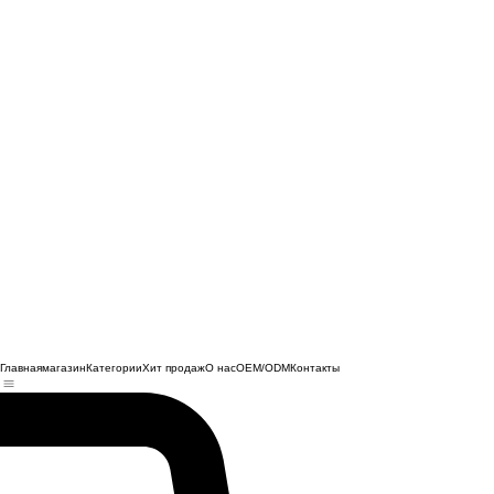
Главная
магазин
Категории
Хит продаж
О нас
OEM/ODM
Контакты