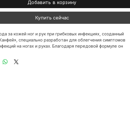
Добавить в корзину
Купить сейчас
ода за кожей ног и рук при грибковых инфекциях, созданный 
Канфей», специально разработан для облегчения симптомов 
нфекций на ногах и руках. Благодаря передовой формуле он 
живает за кожей, быстро подавляет грибок и помогает 
ь здоровье кожи.