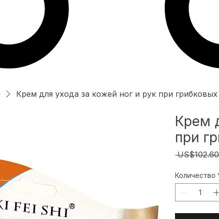
и
Крем для ухода за кожей ног и рук при грибковы
Крем д
при г
 US$102.60
Количество