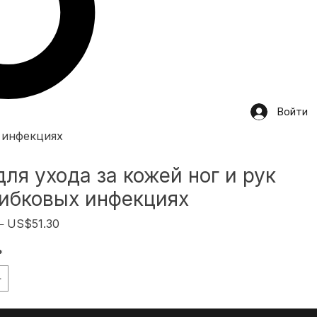
Войти
х инфекциях
ля ухода за кожей ног и рук
рибковых инфекциях
Обычная
Спеццена
 
US$51.30
цена
*