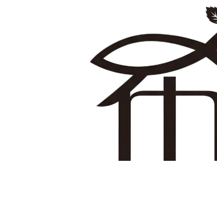
Компания «Канфей» по производству косметики, г. Гуанчжоу