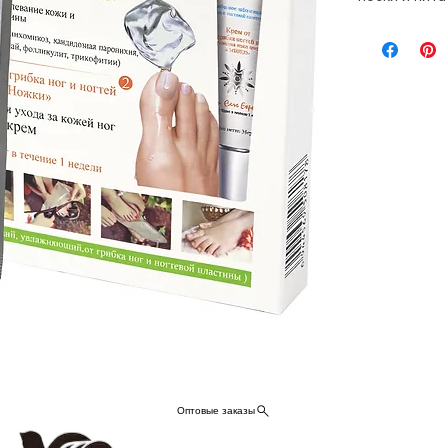
ухода за ног
носки и пита
соответству
всех страна
антибактери
Выберите «He
ногами.
Оптовые заказы