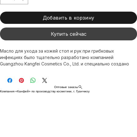
Добавить в корзину
Купить сейчас
Масло для ухода за кожей стоп и рук при грибковых 
инфекциях было тщательно разработано компанией 
Guangzhou Kangfei Cosmetics Co., Ltd. и специально создано 
для лечения и профилактики грибковых инфекций. Бренд XI FEI 
SHI следует принципам высококачественного ухода за кожей, 
а благодаря услуге прямой доставки по всему миру 
Оптовые заказы
высококачественные средства по уходу всегда находятся в 
Компания «Канфей» по производству косметики, г. Гуанчжоу
пределах досягаемости. Выберите это масло для ухода и 
ощутите идеальное сочетание научного подхода к уходу за 
кожей и бережного отношения к ней.