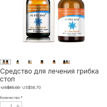
Средство для лечения грибка
стоп
Обычная
Спеццена
 US$85.00 
US$58.70
цена
Количество
*