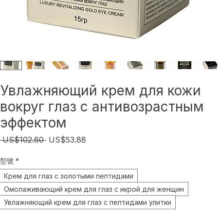
Увлажняющий крем для кожи
вокруг глаз с антивозрастным
эффектом
Обычная
Спеццена
 US$102.60 
US$53.88
цена
型號
*
Крем для глаз с золотыми пептидами
Омолаживающий крем для глаз с икрой для женщин