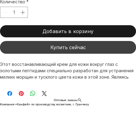
Увлажняющий крем для глаз с пептидами улитки
Количество
*
Добавить в корзину
Купить сейчас
Этот восстанавливающий крем для кожи вокруг глаз с 
золотыми пептидами специально разработан для устранения 
мелких морщин и тусклого цвета кожи в этой зоне. Являясь 
продуктом премиум-класса от бренда Kangfei Cosmetics, он 
эффективно снимает признаки усталости и возвращает коже 
молодость и сияние. Благодаря нашей глобальной системе 
Оптовые заказы
доставки мы подарим вам незабываемые впечатления от 
Компания «Канфей» по производству косметики, г. Гуанчжоу
ухода за кожей. Выберите этот восстанавливающий крем для 
кожи вокруг глаз с золотыми пептидами и откройте новую 
главу в уходе за кожей вокруг глаз.