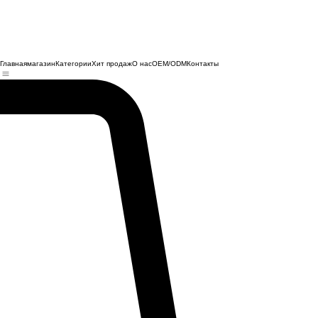
Главная
магазин
Категории
Хит продаж
О нас
OEM/ODM
Контакты