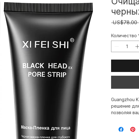
Очища
черных
 US$78.00 
Количество
Guangzhou Ka
решение для
позволяя ва
эффективнос