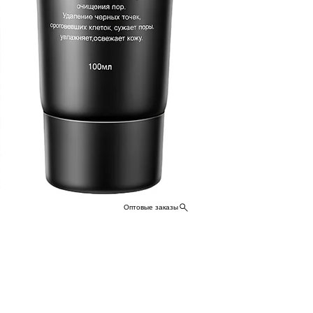
можно легко
косметическ
позволит ва
от вашего м
Оптовые заказы