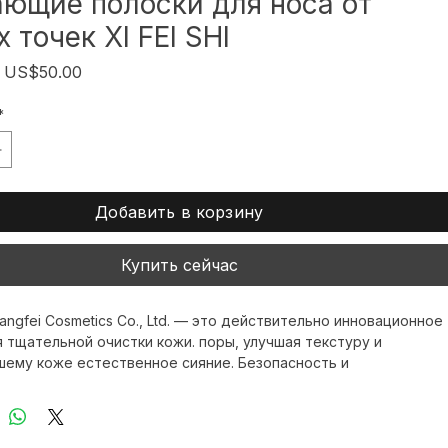
ющие полоски для носа от
 точек XI FEI SHI
Обычная
Спеццена
US$50.00
цена
*
Добавить в корзину
Купить сейчас
ngfei Cosmetics Co., Ltd. — это действительно инновационное 
 тщательной очистки кожи. поры, улучшая текстуру и 
шему коже естественное сияние. Безопасность и 
ть продукта. и профессионального ухода за кожей, которые 