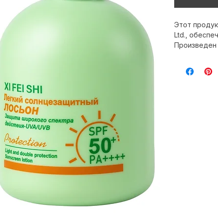
Этот продук
Ltd., обесп
Произведен 
стандартам 
излучения, 
Подходит дл
антивозраст
и длительну