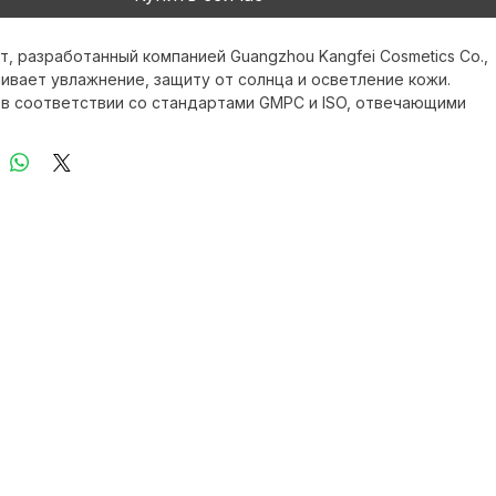
Купить сейчас
т, разработанный компанией Guangzhou Kangfei Cosmetics Co., 
ечивает увлажнение, защиту от солнца и осветление кожи. 
в соответствии со стандартами GMPC и ISO, отвечающими 
ухода за кожей XI FEI SHI. Легкая формула защищает от УФ-
усиливает сияние и способствует омоложению кожи. 
я ежедневного использования, поддерживает 
ной эффект и глубокое увлажнение, обеспечивая осветление 
ю защиту.