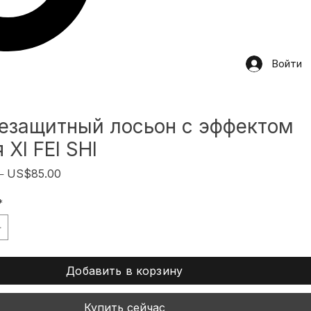
Войти
езащитный лосьон с эффектом
 XI FEI SHI
Обычная
Спеццена
 
US$85.00
цена
*
Добавить в корзину