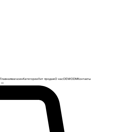
Главная
магазин
Категории
Хит продаж
О нас
OEM/ODM
Контакты