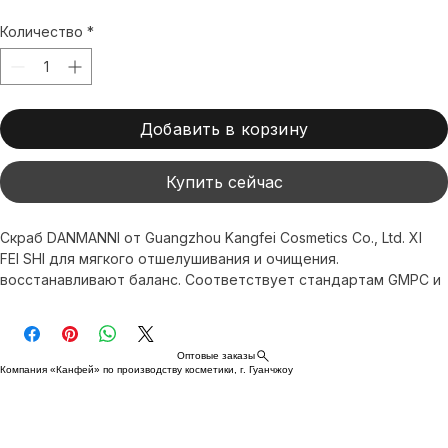
Обычная
Спеццена
 US$90.00 
US$60.00
цена
Количество
*
Добавить в корзину
Купить сейчас
Скраб DANMANNI от Guangzhou Kangfei Cosmetics Co., Ltd. XI 
FEI SHI для мягкого отшелушивания и очищения. 
восстанавливают баланс. Соответствует стандартам GMPC и 
ISO. Доставка позволяет использовать наши продукты по 
всему миру. выбирают профессионалы в области борьбы со 
старением и осветления.
Оптовые заказы
Компания «Канфей» по производству косметики, г. Гуанчжоу