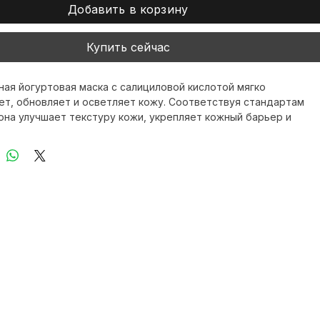
Добавить в корзину
Купить сейчас
ная йогуртовая маска с салициловой кислотой мягко 
т, обновляет и осветляет кожу. Соответствуя стандартам 
 она улучшает текстуру кожи, укрепляет кожный барьер и 
е молодое сияние. Являясь частью бренда XI FEI SHI, она 
риверженность XI FEI SHI профессиональному 
ному и осветляющему уходу. Доставка по всему миру 
, что вы сможете пользоваться этим продуктом в любое 
юбом месте.