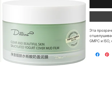
Эта прозрач
отшелушивае
GMPC и ISO,
придает кож
воплощает п
антивозраст
гарантирует
время и в л