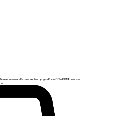
Главная
магазин
Категории
Хит продаж
О нас
OEM/ODM
Контакты